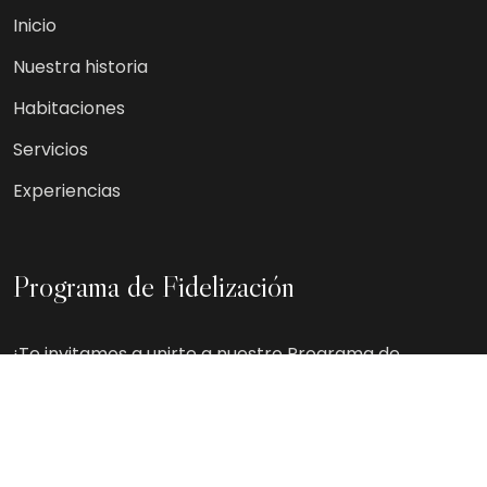
Inicio
Nuestra historia
Habitaciones
Servicios
Experiencias
Programa de Fidelización
¡Te invitamos a unirte a nuestro Programa de
Fidelización! Ser miembro es completamente
gratuito y te permitirá disfrutar de descuentos y
beneficios adicionales al reservar o alojarte con
nosotros.