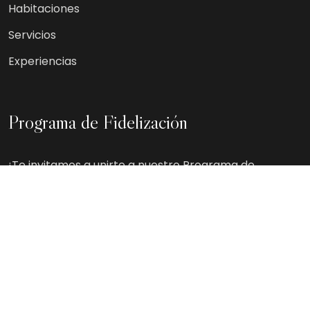
Habitaciones
Servicios
Experiencias
Programa de Fidelización
¡Te invitamos a unirte a nuestro Programa de
Fidelización! Ser miembro es completamente
gratuito y te permitirá disfrutar de descuentos y
beneficios adicionales al reservar o alojarte con
nosotros.
Suscribirse