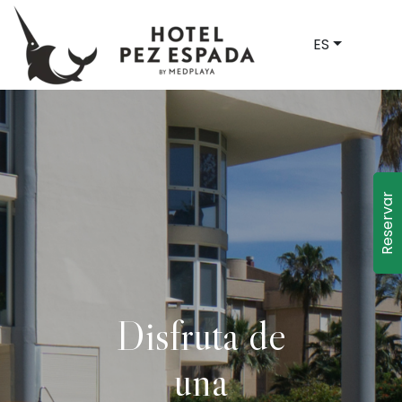
ES
Reservar
Disfruta de
una